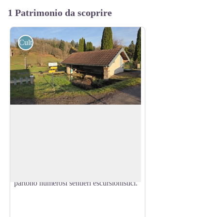
1 Patrimonio da scoprire
Culturali
Frazion di La Mer, comune di
Faucogney-et-la-Mer.
Faucogney-et-la-Mer.
La Mer, una frazione periferica composta
View picture in full screen
da una ventina di case, si trova a 4 km a
sud-est del centro di Faucogney. Da qui
partono numerosi sentieri escursionistici.