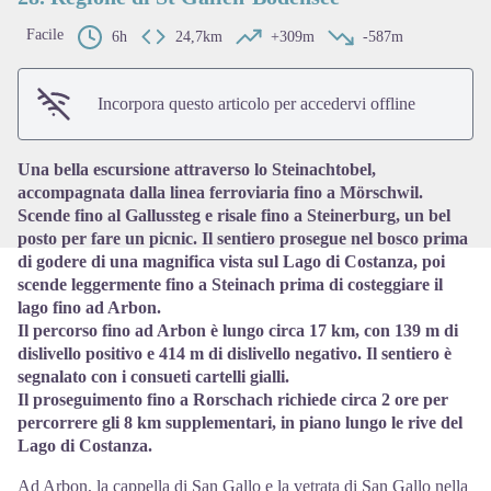
Facile
6h
24,7km
+309m
-587m
View picture in full screen
Incorpora questo articolo per accedervi offline
Una bella escursione attraverso lo Steinachtobel,
accompagnata dalla linea ferroviaria fino a Mörschwil.
Scende fino al Gallussteg e risale fino a Steinerburg, un bel
posto per fare un picnic. Il sentiero prosegue nel bosco prima
di godere di una magnifica vista sul Lago di Costanza, poi
scende leggermente fino a Steinach prima di costeggiare il
lago fino ad Arbon.
Il percorso fino ad Arbon è lungo circa 17 km, con 139 m di
dislivello positivo e 414 m di dislivello negativo. Il sentiero è
segnalato con i consueti cartelli gialli.
Il proseguimento fino a Rorschach richiede circa 2 ore per
percorrere gli 8 km supplementari, in piano lungo le rive del
Lago di Costanza.
Ad Arbon, la cappella di San Gallo e la vetrata di San Gallo nella