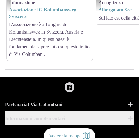
Informazione
Accoglienza
logo Kolumbansweg - IG Kolumbansweg
Herberge am See
Associazione IG Kolumbansweg
Albergo am See
Svizzera
Sul lato est della citt
L'associazione è all'origine del
Kolumbansweg in Svizzera, Austria e
Liechtenstein. In questi paesi è
fondamentale sapere tutto su questo tratto
di Via Columbani.
Partenariat Via Columbani
Informazioni complementari
Vedere la mappa