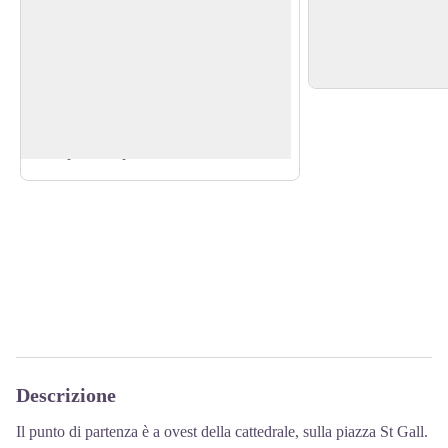
Castello di Steinerburg
Chiesa di San Mar
Nel cuore, due vetra
Rovina di un castello costruito nel XII
Colombano e Gallo.
secolo dai Signori di Steinach. Dal 1577
View picture in full screen
al 1805 passò sotto il controllo
dell'abbazia di San Gallo.
Per saperne di più.
Descrizione
Il punto di partenza è a ovest della cattedrale, sulla piazza St Gall.