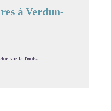
ures à Verdun-
image en plein écran
erdun-sur-le-Doubs.