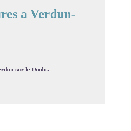
ures a Verdun-
cture in full screen
Verdun-sur-le-Doubs.