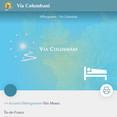
Ibis Meaux
Via Columbani
Hébergement - Via Columbani
Imprimer
>>
Accueil
>
Hébergement
>
Ibis Meaux
Île-de-France