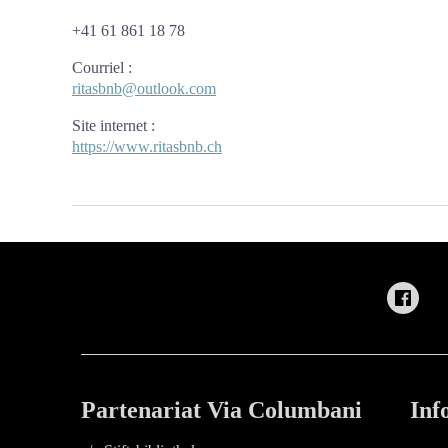
+41 61 861 18 78
Courriel
:
ritasbnb@outlook.com
Site internet
:
https://www.ritasbnb.ch
Partenariat Via Columbani
Inf