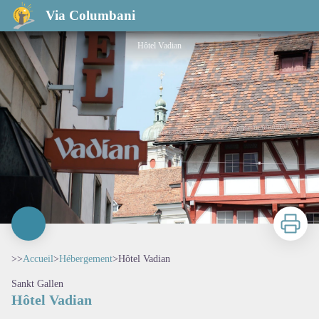
Hôtel Vadian
Via Columbani
Hôtel Vadian
Imprimer
>>
Accueil
>
Hébergement
>
Hôtel Vadian
Sankt Gallen
Hôtel Vadian