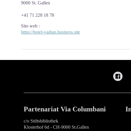
9000 St. Gallen
+41 71 228 18 78
Sito web
:
https://hotel-vadian.business.site
Partenariat Via Columbani
I
c/o Stiftsbibliothek
Klosterhof 6d - CH-9000 St.Gallen