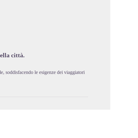
cture in full screen
lla città.
le, soddisfacendo le esigenze dei viaggiatori