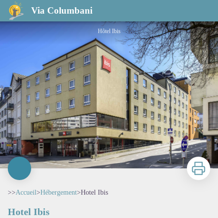
Hotel Ibis
Via Columbani
Hôtel Ibis
Imprimer
>>
Accueil
>
Hébergement
>
Hotel Ibis
Hotel Ibis