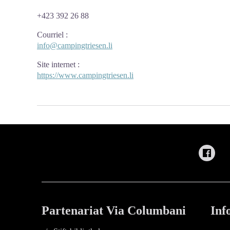
+423 392 26 88
Courriel
:
info@campingtriesen.li
Site internet
:
https://www.campingtriesen.li
Partenariat Via Columbani
Inf