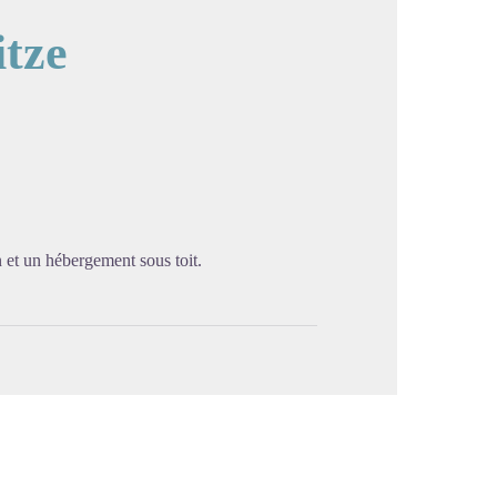
tze
image en plein écran
 et un hébergement sous toit.