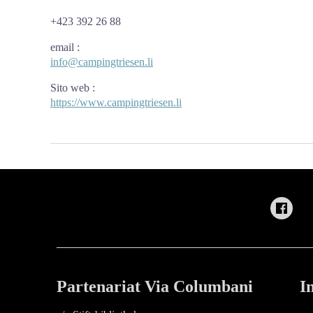
+423 392 26 88
email
:
info@campingtriesen.li
Sito web
:
https://www.campingtriesen.li
Partenariat Via Columbani
I