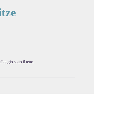
tze
cture in full screen
loggio sotto il tetto.