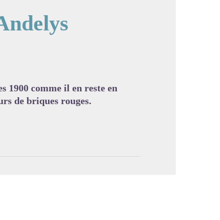
 Andelys
image en plein écran
es 1900 comme il en reste en
urs de briques rouges.