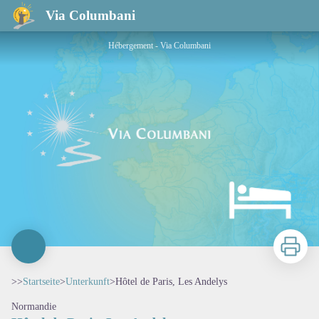
Hôtel de Paris, Les Andelys
Via Columbani
Hébergement - Via Columbani
Zu druck
>>
Startseite
>
Unterkunft
>
Hôtel de Paris, Les Andelys
Normandie