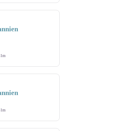
annien
81m
annien
81m