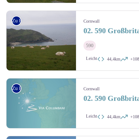
Amis saint Colomban
Zu Fuss
Cornwall
02. 590 Großbrit
590
Leicht
44,4km
+10
Cornwall
Zu Fuss
Cornwall
02. 590 Großbrit
Leicht
44,4km
+10