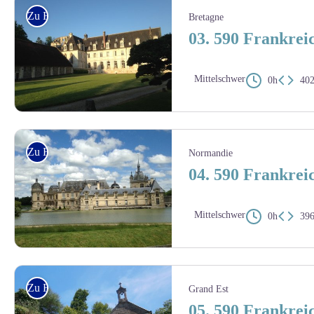
Zu Fuss
Bretagne
03. 590 Frankreic
Mittelschwer
0h
40
Abbaye Saint-Wandrille - Amis saint Colomban
Zu Fuss
Normandie
04. 590 Frankreic
Mittelschwer
0h
39
Chantilly - Amis saint Colomban
Zu Fuss
Grand Est
05. 590 Frankreic