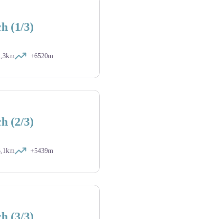
h (1/3)
2,3km
+6520m
h (2/3)
6,1km
+5439m
h (3/3)