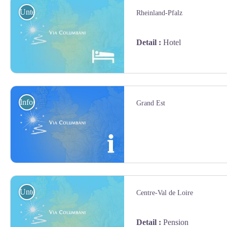
Unterkunft
Rheinland-Pfalz
Detail
:
Hotel
geotrek Jean Lenormand
Information
Grand Est
Unterkunft
Centre-Val de Loire
Detail
:
Pension