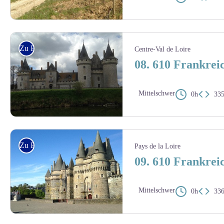
Amis saint Colomban
Zu Fuss
Centre-Val de Loire
08. 610 Frankreic
Mittelschwer
0h
33
Sully-sur-Loire - Amis saint Colomban
Zu Fuss
Pays de la Loire
09. 610 Frankreic
Mittelschwer
0h
33
Vitré - Amis saint Colomban