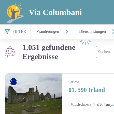
Via Columbani
FILTER
Wanderungen
Dienstleistungen
Laden
1.051 gefundene
Suche
Ergebnisse
Zu Fuss
Carlow
01. 590 Irland
Mittelschwer
638,2km