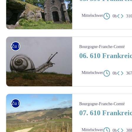
Mittelschwer
0h
31
Chapelle Saint-Colomban - Amis saint Colomban
Zu Fuss
Bourgogne-Franche-Comté
06. 610 Frankreic
Mittelschwer
0h
36
Amis saint Colomban
Zu Fuss
Bourgogne-Franche-Comté
07. 610 Frankreic
Mittelschwer
0h
38