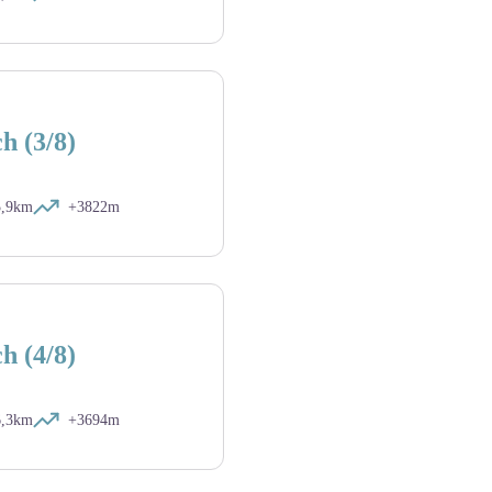
h (3/8)
5,9km
+3822m
h (4/8)
6,3km
+3694m