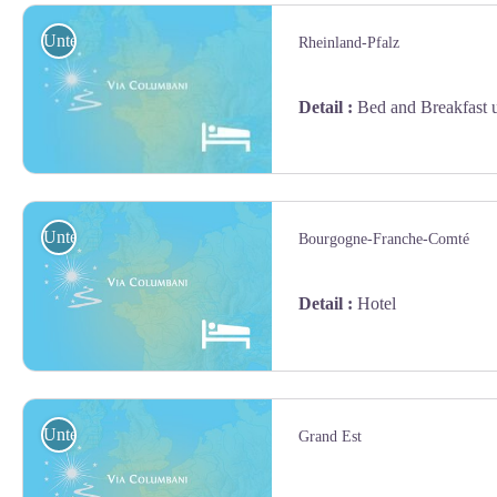
Unterkunft
Rheinland-Pfalz
Detail
:
Bed and Breakfast 
geotrek Jean Lenormand
Unterkunft
Bourgogne-Franche-Comté
Detail
:
Hotel
amis st colomban
Unterkunft
Grand Est