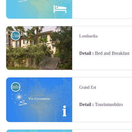
Hébergement - Via Columbani
Unterkunft
Lombardia
Detail
:
Bed and Breakfast
BnB Casa Nini
Information
Grand Est
Detail
:
Tourismusbüro
Information - Via Columbani