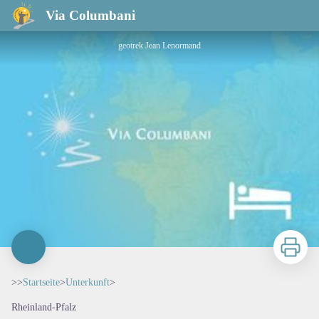
Via Columbani
geotrek Jean Lenormand
Zu druck
>>
Startseite
>
Unterkunft
>
Rheinland-Pfalz