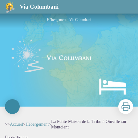
La Petite Maison de la Tribu à Oinville-sur-Montcient
Via Columbani
Hébergement - Via Columbani
Imprimer
La Petite Maison de la Tribu à Oinville-sur-
>>
Accueil
>
Hébergement
>
Montcient
Île-de-France