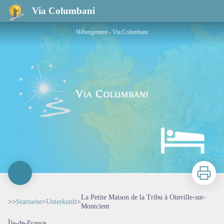
La Petite Maison de la Tribu à Oinville-sur-Montcient
Via Columbani
Hébergement - Via Columbani
Zu druck
La Petite Maison de la Tribu à Oinville-sur-
>>
Startseite
>
Unterkunft
>
Montcient
Île-de-France