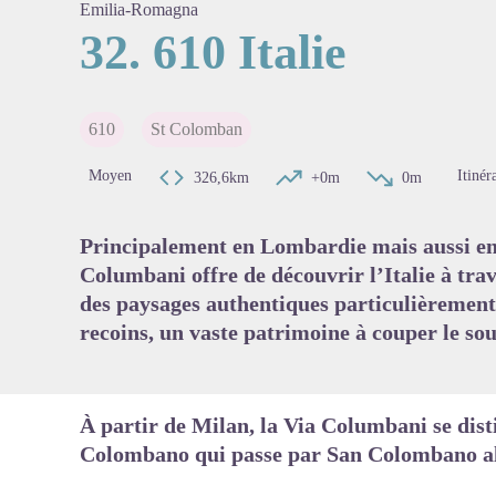
Emilia-Romagna
32. 610 Italie
Voir l'
610
St Colomban
Moyen
Itinér
326,6km
+0m
0m
Principalement en Lombardie mais aussi en
Columbani offre de découvrir l’Italie à trav
des paysages authentiques particulièrement 
recoins, un vaste patrimoine à couper le sou
À partir de Milan, la Via Columbani se di
Colombano qui passe par San Colombano al