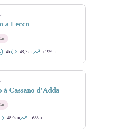
ia
o à Lecco
Eau
4h
48,7km
+1959m
ia
o à Cassano d’Adda
Eau
48,9km
+688m