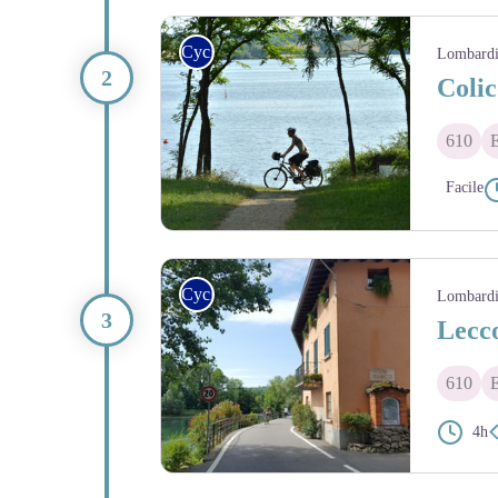
Cycle
Lombard
Colic
610
Facile
Cycle
Lombard
Lecc
610
4h