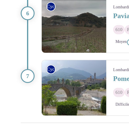
Cycle
Lombard
Pavi
610
P
Moyen
Cycle
Lombard
Pome
610
P
Difficil