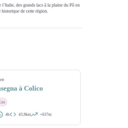
 l’Italie, des grands lacs à la plaine du Pô en
 historique de cette région.
den
segna à Colico
Eau
4h
43,8km
+637m