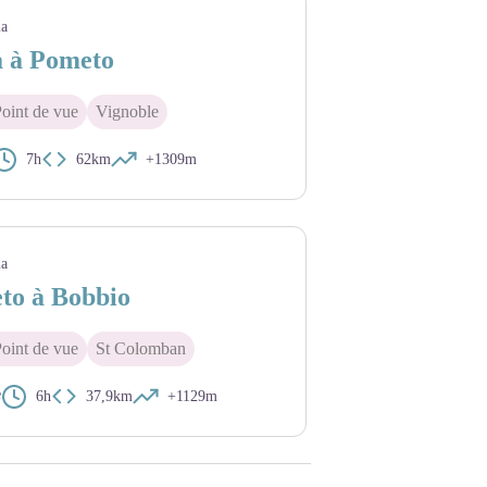
ia
a à Pometo
oint de vue
Vignoble
7h
62km
+1309m
ia
to à Bobbio
oint de vue
St Colomban
e
6h
37,9km
+1129m