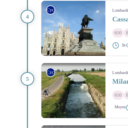
Cycle
Lombard
Cass
610
3h
Cycle
Lombard
Mila
610
Moyen