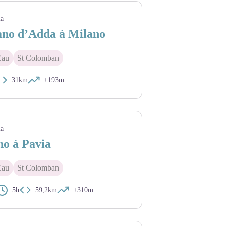
ia
ano d’Adda à Milano
Eau
St Colomban
31km
+193m
ia
no à Pavia
Eau
St Colomban
5h
59,2km
+310m