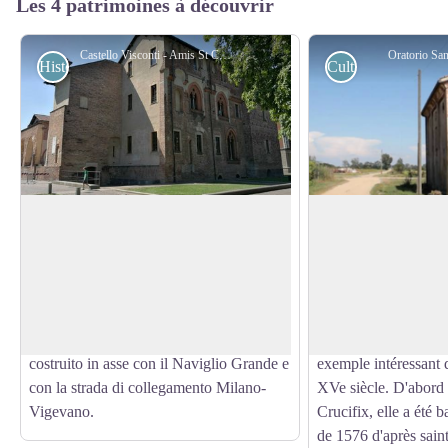
Les 4 patrimoines à découvrir
Castello Visconti - Amis St Colomban
Oratorio Sa
Historiques
Culturels
Château de Visconti
Oratoire Cascina 
Il Castello Visconteo di Abbiategrasso, di
L'oratoire est dédié 
matrice duecentesca, fu eretto a partire
date vraisemblablem
Voir l'image en plein écran
dal 1381 da Gian Galeazzo Visconti e
Située près de la fer
fatto abbellire dopo il 1438 da Filippo
avec une seule salle,
Maria Visconti. Venne strategicamente
versants et un petit c
costruito in asse con il Naviglio Grande e
exemple intéressant d
con la strada di collegamento Milano-
XVe siècle. D'abord 
Vigevano.
Crucifix, elle a été b
de 1576 d'après saint