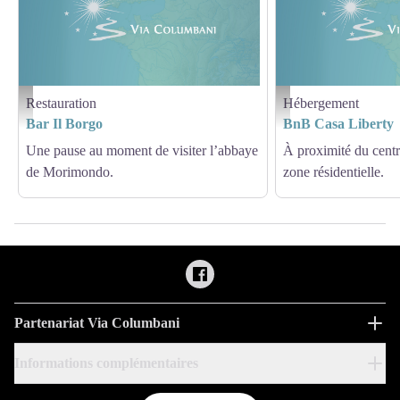
Restauration
Hébergement
Bar Il Borgo
BnB Casa Liberty
Bar Il Borgo
BnB Casa Liberty
Une pause au moment de visiter l’abbaye
À proximité du centr
de Morimondo.
zone résidentielle.
Partenariat Via Columbani
Informations complémentaires