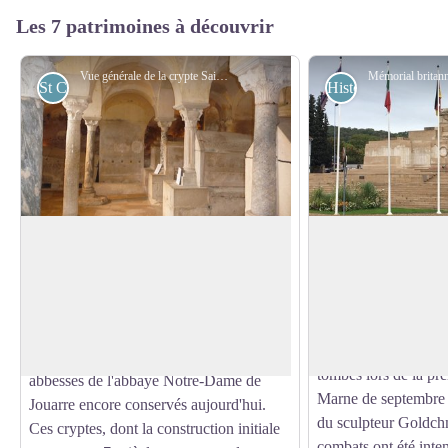
Les 7 patrimoines à découvrir
Vue générale de la crypte Saint-Paul - Association Colomban en Brie
St Colomban
Historiques
Crypte Saint-Paul à Jouarre
Mémorial britanniq
Guerre Mondiale, à
Les cryptes Saint-Paul et Saint-
Jouarre
Ébregisile, situées en retrait du chevet de
Juste à côté du Pont
Voir l'image en plein écran
l’église paroissiale de Jouarre renferment
passez devant le mém
les sépultures, et certains cénotaphes, des
les noms de 3 888 so
fondateurs et des premiers abbés et
tombés lors de la pre
abbesses de l'abbaye Notre-Dame de
Marne de septembre 
Jouarre encore conservés aujourd'hui.
du sculpteur Goldch
Ces cryptes, dont la construction initiale
combats ont été inten