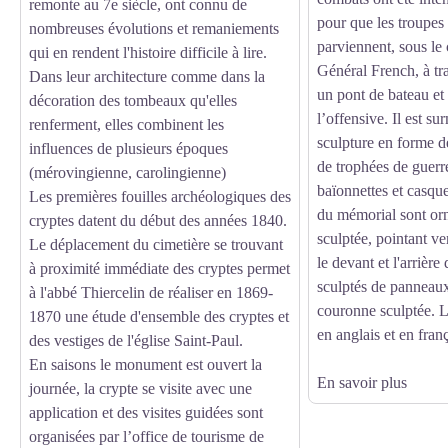
remonte au 7e siècle, ont connu de
pour que les troupes
nombreuses évolutions et remaniements
parviennent, sous 
qui en rendent l'histoire difficile à lire.
Général French, à tra
Dans leur architecture comme dans la
un pont de bateau et
décoration des tombeaux qu'elles
l’offensive. Il est s
renferment, elles combinent les
sculpture en forme 
influences de plusieurs époques
de trophées de guerr
(mérovingienne, carolingienne)
baïonnettes et casque
Les premières fouilles archéologiques des
du mémorial sont or
cryptes datent du début des années 1840.
sculptée, pointant ve
Le déplacement du cimetière se trouvant
le devant et l'arriè
à proximité immédiate des cryptes permet
sculptés de panneau
à l'abbé Thiercelin de réaliser en 1869-
couronne sculptée. L
1870 une étude d'ensemble des cryptes et
en anglais et en franç
des vestiges de l'église Saint-Paul.
En saisons le monument est ouvert la
En savoir plus
journée, la crypte se visite avec une
application et des visites guidées sont
organisées par l’office de tourisme de