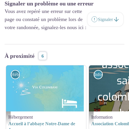
Signaler un problème ou une erreur
Vous avez repéré une erreur sur cette
page ou constaté un problème lors de
Signaler
votre randonnée, signalez-les nous ici :
À proximité
6
Hébergement
Information
Hébergement
Information
Hébergement - Via Columbani
Amis St Colomban
Accueil à l’abbaye Notre-Dame de
Association Colom