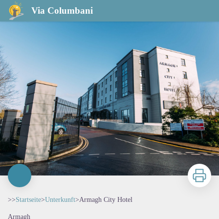
Armagh City Hotel
Via Columbani
Zu druck
>>
Startseite
>
Unterkunft
>
Armagh City Hotel
Armagh