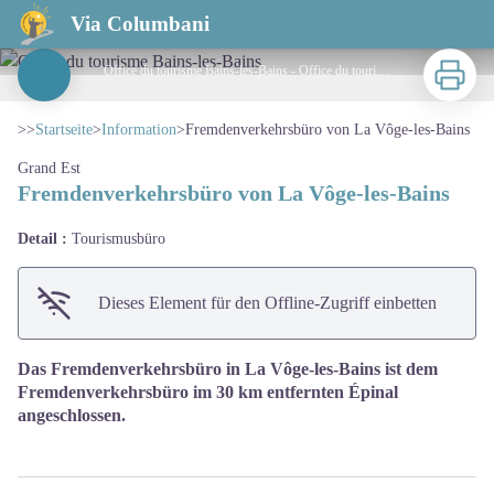
Fremdenverkehrsbüro von La Vôge-les-Bains
Via Columbani
Zu druck
Office du tourisme Bains-les-Bains - Office du tourisme Bains-les-Bains
View picture in full screen
>>
Startseite
>
Information
>
Fremdenverkehrsbüro von La Vôge-les-Bains
Grand Est
Fremdenverkehrsbüro von La Vôge-les-Bains
Detail :
Tourismusbüro
Dieses Element für den Offline-Zugriff einbetten
Das Fremdenverkehrsbüro in La Vôge-les-Bains ist dem
Fremdenverkehrsbüro im 30 km entfernten Épinal
angeschlossen.