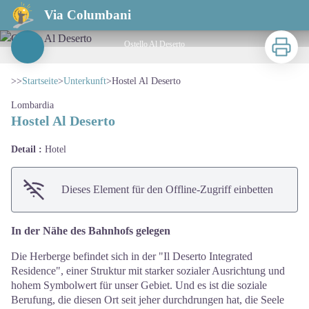
Hostel Al Deserto
Via Columbani
Zu druck
Ostello Al Deserto
View picture in full screen
>>
Startseite
>
Unterkunft
>
Hostel Al Deserto
Lombardia
Hostel Al Deserto
Detail :
Hotel
Dieses Element für den Offline-Zugriff einbetten
In der Nähe des Bahnhofs gelegen
Die Herberge befindet sich in der "Il Deserto Integrated
Residence", einer Struktur mit starker sozialer Ausrichtung und
hohem Symbolwert für unser Gebiet. Und es ist die soziale
Berufung, die diesen Ort seit jeher durchdrungen hat, die Seele