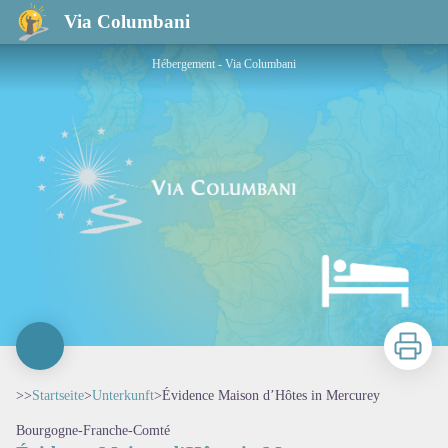
Évidence Maison d’Hôtes in Mercurey
Via Columbani
Hébergement - Via Columbani
Zu druck
>>
Startseite
>
Unterkunft
>
Évidence Maison d’Hôtes in Mercurey
Bourgogne-Franche-Comté