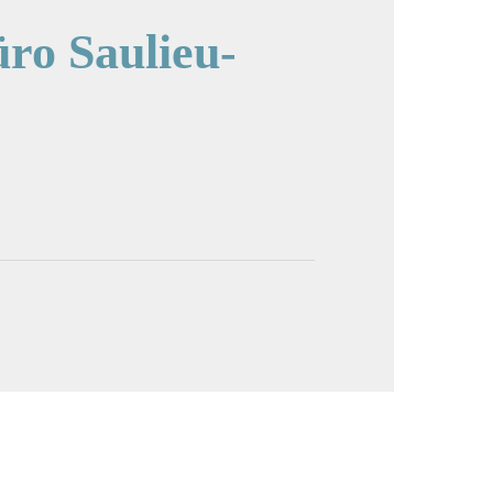
ro Saulieu-
cture in full screen