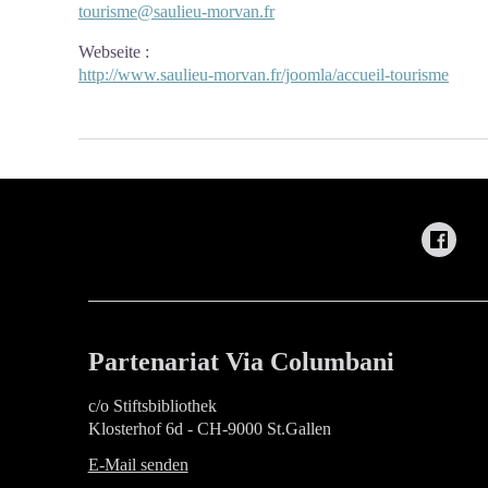
tourisme@saulieu-morvan.fr
Webseite
:
http://www.saulieu-morvan.fr/joomla/accueil-tourisme
Partenariat Via Columbani
c/o Stiftsbibliothek
Klosterhof 6d - CH-9000 St.Gallen
E-Mail senden