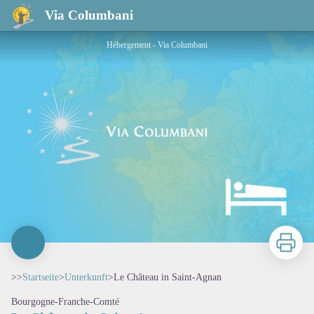
Le Château in Saint-Agnan
Via Columbani
Hébergement - Via Columbani
Zu druck
>>
Startseite
>
Unterkunft
>
Le Château in Saint-Agnan
Bourgogne-Franche-Comté