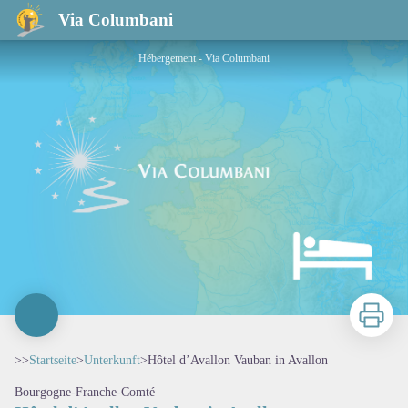
Hôtel d’Avallon Vauban in Avallon
Via Columbani
Hébergement - Via Columbani
Zu druck
>>
Startseite
>
Unterkunft
>
Hôtel d’Avallon Vauban in Avallon
Bourgogne-Franche-Comté