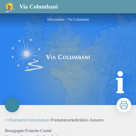
Fremdenverkehrsbüro Auxerre
Via Columbani
Information - Via Columbani
Zu druck
>>
Startseite
>
Information
>
Fremdenverkehrsbüro Auxerre
Bourgogne-Franche-Comté