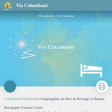
Campingplatz du Bois de Reveuge in Huanne
Via Columbani
Hébergement - Via Columbani
Zu druck
>>
Startseite
>
Unterkunft
>
Campingplatz du Bois de Reveuge in Huanne
Bourgogne-Franche-Comté