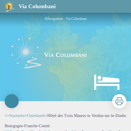
Hôtel des Trois Maures in Verdun-sur-le-Doubs
Via Columbani
Hébergement - Via Columbani
Zu druck
>>
Startseite
>
Unterkunft
>
Hôtel des Trois Maures in Verdun-sur-le-Doubs
Bourgogne-Franche-Comté