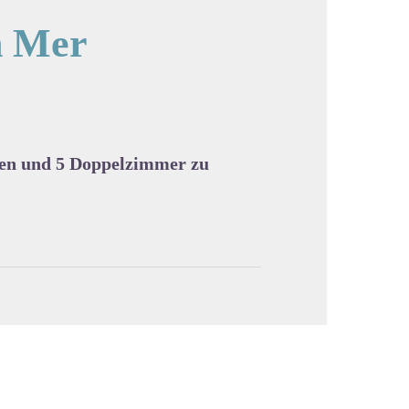
n Mer
cture in full screen
tten und 5 Doppelzimmer zu