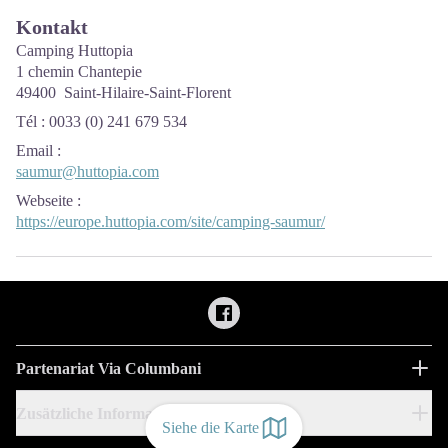
Kontakt
Camping Huttopia
1 chemin Chantepie
49400 Saint-Hilaire-Saint-Florent
Tél : 0033 (0) 241 679 534
Email
:
saumur@huttopia.com
Webseite
:
https://europe.huttopia.com/site/camping-saumur/
Partenariat Via Columbani
Zusätzliche Informationen
Siehe die Karte