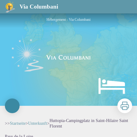
Huttopia-Campingplatz in Saint-Hilaire Saint Florent
Via Columbani
Hébergement - Via Columbani
Zu druck
Huttopia-Campingplatz in Saint-Hilaire Saint
>>
Startseite
>
Unterkunft
>
Florent
Pays de la Loire