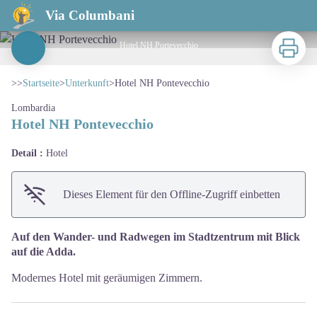
Hotel NH Pontevecchio
Via Columbani
Zu druck
Hotel NH Portevecchio
View picture in full screen
>>
Startseite
>
Unterkunft
>
Hotel NH Pontevecchio
Lombardia
Hotel NH Pontevecchio
Detail :
Hotel
Dieses Element für den Offline-Zugriff einbetten
Auf den Wander- und Radwegen im Stadtzentrum mit Blick
auf die Adda.
Modernes Hotel mit geräumigen Zimmern.