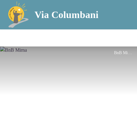
Via Columbani
BnB Mirna