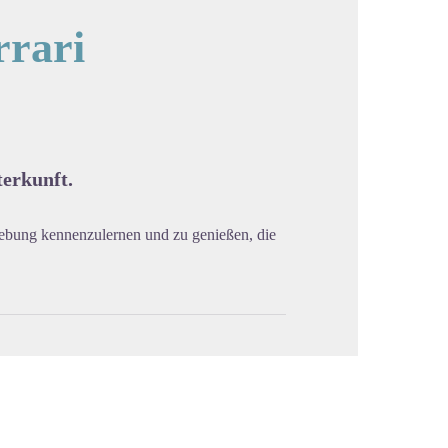
rrari
cture in full screen
terkunft.
gebung kennenzulernen und zu genießen, die