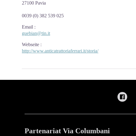
27100 Pavia
0039 (0) 382 539 025
Email
:
guebian@tin.it
Webseite
:
http://www.anticatrattoriaferrari.it/storia/
Partenariat Via Columbani