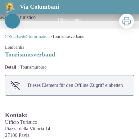
Tourismusverband
Via Columbani
Zu druck
Ufficio turistico
View picture in full screen
>>
Startseite
>
Information
>
Tourismusverband
Lombardia
Tourismusverband
Detail :
Tourismusbüro
Dieses Element für den Offline-Zugriff einbetten
Kontakt
Ufficio Turistico
Piazza della Vittoria 14
27100 Pavia