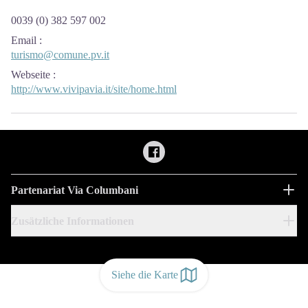
0039 (0) 382 597 002
Email
:
turismo@comune.pv.it
Webseite
:
http://www.vivipavia.it/site/home.html
Partenariat Via Columbani
Zusätzliche Informationen
Siehe die Karte