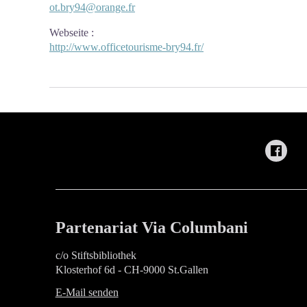
ot.bry94@orange.fr
Webseite
:
http://www.officetourisme-bry94.fr/
Partenariat Via Columbani
c/o Stiftsbibliothek
Klosterhof 6d - CH-9000 St.Gallen
E-Mail senden