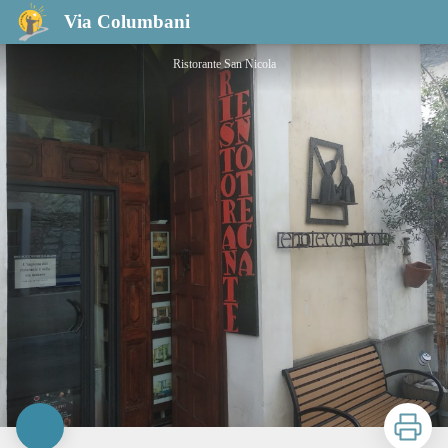
Restaurant Enoteca San Nicola
Via Columbani
Ristorante San Nicola
Zu druck