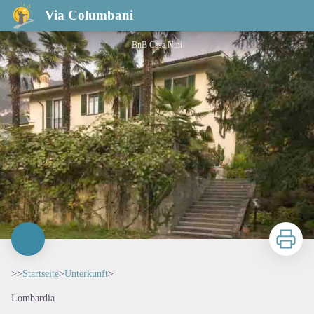
Via Columbani
BnB Casa Nini
Zu druck
>>
Startseite
>
Unterkunft
>
Lombardia