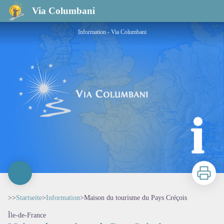
Maison du tourisme du Pays Créçois
Via Columbani
Information - Via Columbani
Zu druck
>>
Startseite
>
Information
>
Maison du tourisme du Pays Créçois
Île-de-France