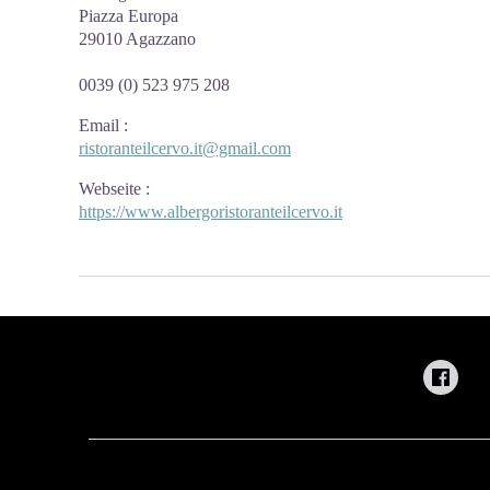
Piazza Europa
29010 Agazzano
0039 (0) 523 975 208
Email
:
ristoranteilcervo.it@gmail.com
Webseite
:
https://www.albergoristoranteilcervo.it