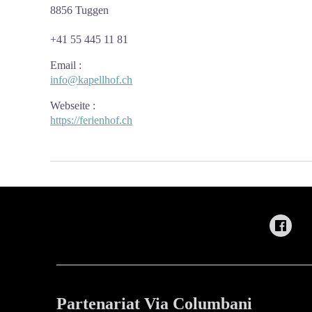
8856 Tuggen
+41 55 445 11 81
Email
:
info@kapellhof.ch
Webseite
:
https://ferienhof.ch
Partenariat Via Columbani