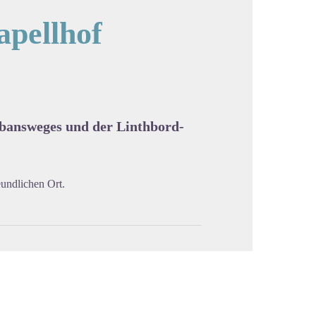
apellhof
cture in full screen
mbansweges und der Linthbord-
undlichen Ort.