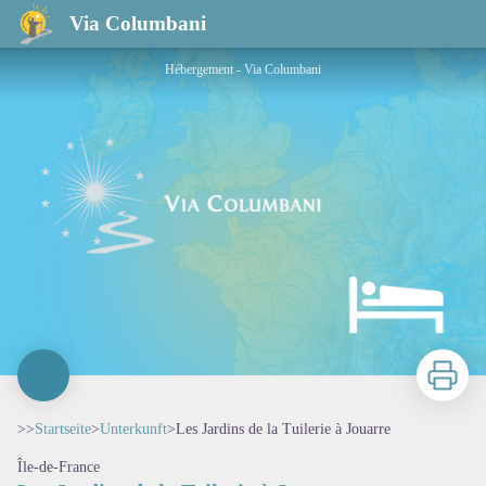
Les Jardins de la Tuilerie à Jouarre
Via Columbani
Hébergement - Via Columbani
Zu druck
>>
Startseite
>
Unterkunft
>
Les Jardins de la Tuilerie à Jouarre
Île-de-France