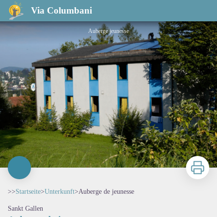
Auberge de jeunesse
Via Columbani
Auberge jeunesse
Zu druck
>>
Startseite
>
Unterkunft
>
Auberge de jeunesse
Sankt Gallen