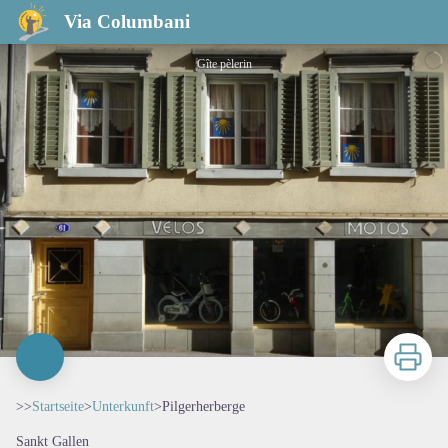
Pilgerherberge
Via Columbani
Gîte pèlerin
Zu druck
>>
Startseite
>
Unterkunft
>
Pilgerherberge
Sankt Gallen