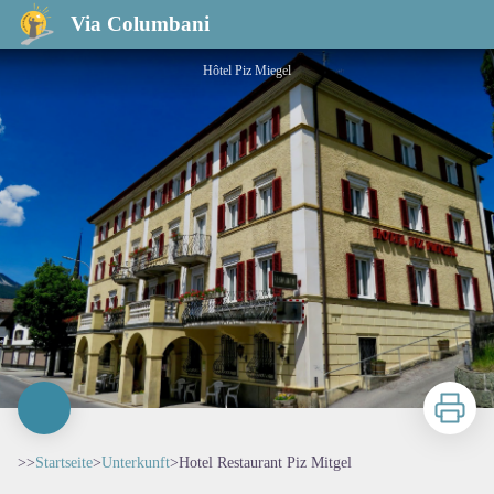
Hotel Restaurant Piz Mitgel
Via Columbani
Hôtel Piz Miegel
Zu druck
>>
Startseite
>
Unterkunft
>
Hotel Restaurant Piz Mitgel