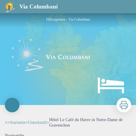
Hôtel Le Café du Havre in Notre-Dame de Gravenchon
Via Columbani
Hébergement - Via Columbani
Zu druck
Hôtel Le Café du Havre in Notre-Dame de
>>
Startseite
>
Unterkunft
>
Gravenchon
Normandie