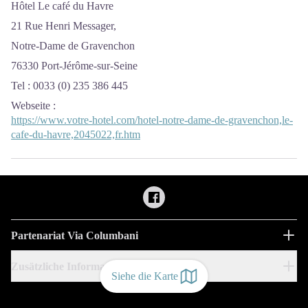
Hôtel Le café du Havre
21 Rue Henri Messager,
Notre-Dame de Gravenchon
76330 Port-Jérôme-sur-Seine
Tel : 0033 (0) 235 386 445
Webseite
:
https://www.votre-hotel.com/hotel-notre-dame-de-gravenchon,le-
cafe-du-havre,2045022,fr.htm
Partenariat Via Columbani
Zusätzliche Informationen
Siehe die Karte