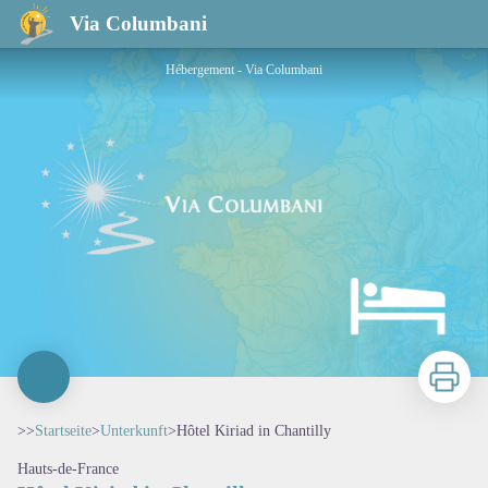
Hôtel Kiriad in Chantilly
Via Columbani
Hébergement - Via Columbani
Zu druck
>>
Startseite
>
Unterkunft
>
Hôtel Kiriad in Chantilly
Hauts-de-France