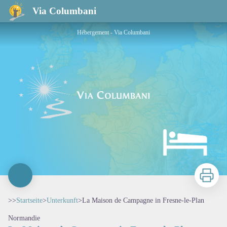
La Maison de Campagne in Fresne-le-Plan
Via Columbani
Hébergement - Via Columbani
Zu druck
>>
Startseite
>
Unterkunft
>
La Maison de Campagne in Fresne-le-Plan
Normandie