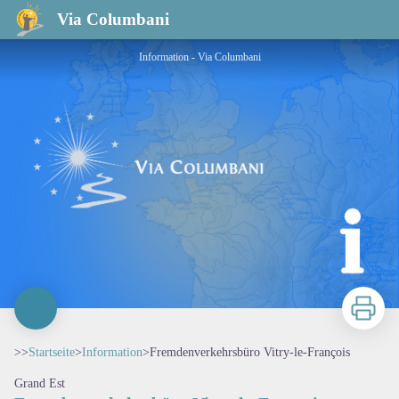
Fremdenverkehrsbüro Vitry-le-François
Via Columbani
Information - Via Columbani
Zu druck
>>
Startseite
>
Information
>
Fremdenverkehrsbüro Vitry-le-François
Grand Est